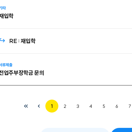
기타
재입학
재입학
서류제출
전업주부장학금 문의
1
2
3
4
5
6
7