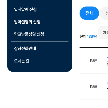
입시알림 신청
전체
입학설명회 신청
학교방문상담 신청
전체
1389
건
상담전화안내
오시는 길
1389
1388