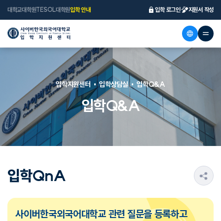
대학교
대학원
TESOL대학원
입학 안내
입학 로그인
지원서 작성
입학지원센터
입학상담실
입학Q&A
입학Q&A
입학QnA
s
사이버한국외국어대학교 관련 질문을 등록하고