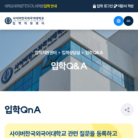
대학교
대학원
TESOL대학원
입학 안내
입학 로그인
지원서 작성
입학지원센터
입학상담실
입학Q&A
입학Q&A
입학QnA
s
사이버한국외국어대학교 관련 질문을 등록하고