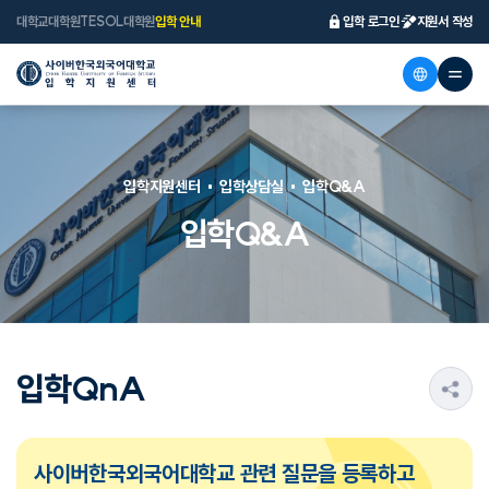
대학교
대학원
TESOL대학원
입학 안내
입학 로그인
지원서 작성
입학지원센터
입학상담실
입학Q&A
입학Q&A
입학QnA
s
사이버한국외국어대학교 관련 질문을 등록하고