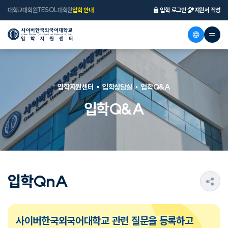
대학교
대학원
TESOL대학원
입학 안내
입학 로그인
지원서 작성
입학지원센터
입학상담실
입학Q&A
입학Q&A
입학QnA
s
사이버한국외국어대학교 관련 질문을 등록하고