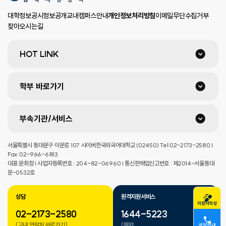
대학정보공시
정보공개
교내캠퍼스안내
개인정보처리방침
이메일무단수집거부
찾아오시는길
HOT LINK
학부 바로가기
부속기관/서비스
서울특별시 동대문구 이문로 107 사이버한국외국어대학교 (02450) Tel:02-2173-2580 |
Fax:02-966-6183
대표:문휘창 | 사업자등록번호 : 204-82-06960 | 통신판매업신고번호 : 제2014-서울동대
문-0532호
상담
원격지원서비스
지원서작성
02-2173-2580
1644-5223
(교내 연락처 바로가기)
(해외:
상담 안내