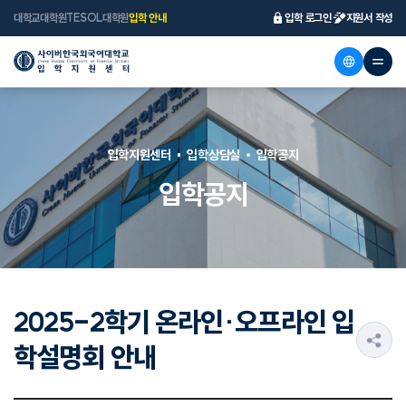
대학교
대학원
TESOL대학원
입학 안내
입학 로그인
지원서 작성
입학지원센터
입학상담실
입학공지
입학공지
2025-2학기 온라인·오프라인 입
s
학설명회 안내