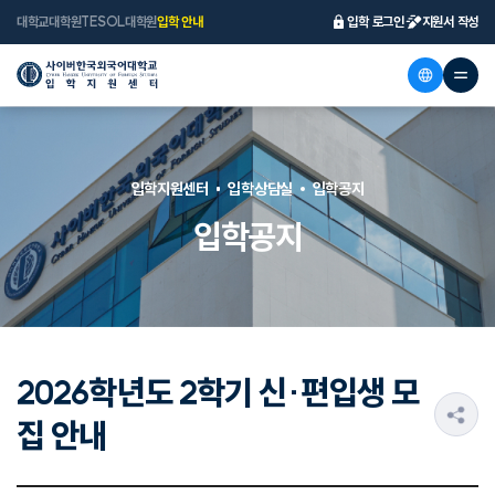
대학교
대학원
TESOL대학원
입학 안내
입학 로그인
지원서 작성
입학지원센터
입학상담실
입학공지
입학공지
2026학년도 2학기 신·편입생 모
s
집 안내