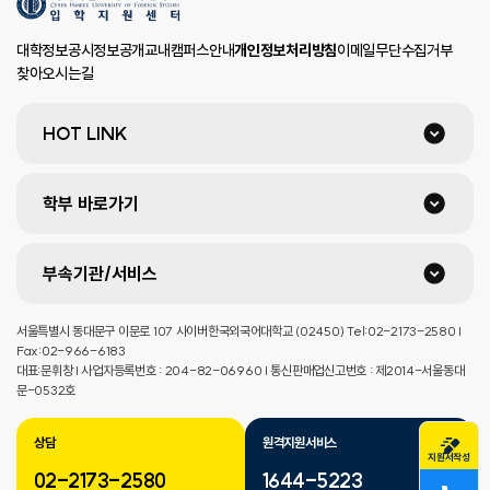
대학정보공시
정보공개
교내캠퍼스안내
개인정보처리방침
이메일무단수집거부
찾아오시는길
HOT LINK
학부 바로가기
부속기관/서비스
서울특별시 동대문구 이문로 107 사이버한국외국어대학교 (02450) Tel:02-2173-2580 |
Fax:02-966-6183
대표:문휘창 | 사업자등록번호 : 204-82-06960 | 통신판매업신고번호 : 제2014-서울동대
문-0532호
상담
원격지원서비스
지원서작성
02-2173-2580
1644-5223