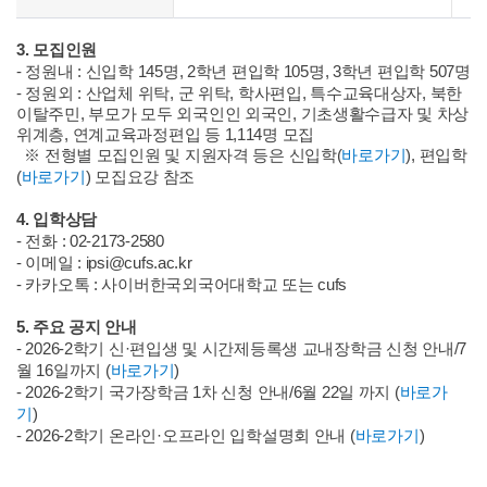
3. 모집인원
- 정원내 : 신입학 145명, 2학년 편입학 105명, 3학년 편입학 507명
- 정원외 : 산업체 위탁, 군 위탁, 학사편입, 특수교육대상자
,
북한
이탈주민,
부모가 모두 외국인인 외국인,
기초생활수급자 및 차상
위계층, 연계교육과정편입
등 1,114명 모집
※ 전형별 모집인원 및 지원자격 등은 신입학
(
바로가기
)
, 편입학
(
바로가기
)
모집요강 참조
4. 입학상담
- 전화 : 02-2173-2580
- 이메일 : ipsi@cufs.ac.kr
- 카카오톡 : 사이버한국외국어대학교 또는
cufs
5. 주요 공지 안내
-
2026-2학기 신·편입생 및 시간제등록생 교내장학금 신청 안내/7
월 16일까지
(
바로가기
)
-
2026-2학기 국가장학금 1차 신청 안내/6월 22일 까지 (
바로가
기
)
-
2026-2학기 온라인
·오프라인
입학설명회 안내
(
바로가기
)