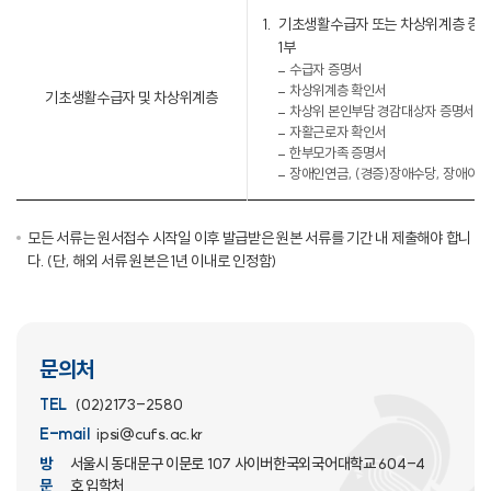
기초생활수급자 또는 차상위계층 증빙서류
1부
수급자 증명서
차상위계층 확인서
기초생활수급자 및 차상위계층
차상위 본인부담 경감대상자 증명서
자활근로자 확인서
한부모가족 증명서
장애인연금, (경증)장애수당, 장애아
모든 서류는 원서접수 시작일 이후 발급받은 원본 서류를 기간 내 제출해야 합니
다. (단, 해외 서류 원본은 1년 이내로 인정함)
문의처
TEL
(02)2173-2580
E-mail
ipsi@cufs.ac.kr
방
서울시 동대문구 이문로 107 사이버한국외국어대학교 604-4
문
호 입학처