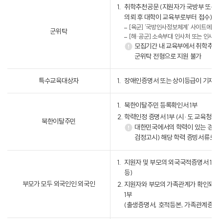
취학추천공문 (지원자가 국방부 또는
의뢰 후 대학이 교육부로부터 접수)
[육군] '국방인사정보체계' 사이트에
군위탁
[해·공군] 소속부대 인사처 또는 인사
모집기간 내 교육부에서 취학추천
군위탁 전형으로 지원 불가
특수교육대상자
장애인증명서 또는 상이등급이 기재된
북한이탈주민 등록확인서 1부
학력인정 증명서 1부 (시·도 교육청 발
북한이탈주민
대한민국에서의 학력이 있는 경우
검정고시) 해당 학력 증빙서류로 
지원자 및 부모의 외국국적증명서 1부
등)
부모가 모두 외국인인 외국인
지원자와 부모의 가족관계가 확인되는
1부
(출생증명서, 호적등본, 가족관계증명